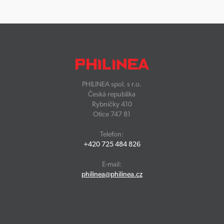
PHILINEA spol. s r.o.
Česká republika
Rybníčky 410
Otice 747 81
Telefon:
+420 725 484 826
E-mail:
philinea@philinea.cz