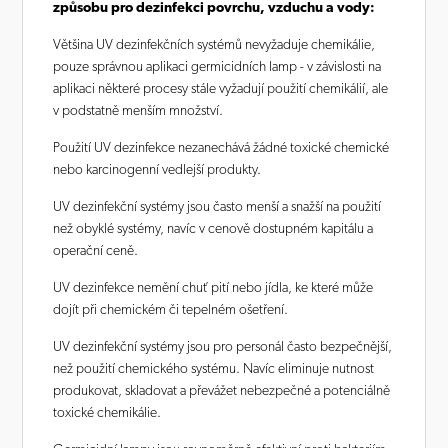
způsobu pro dezinfekci povrchu, vzduchu a vody:
Většina UV dezinfekčních systémů nevyžaduje chemikálie,
pouze správnou aplikaci germicidních lamp - v závislosti na
aplikaci některé procesy stále vyžadují použití chemikálií, ale
v podstatně menším množství.
Použití UV dezinfekce nezanechává žádné toxické chemické
nebo karcinogenní vedlejší produkty.
UV dezinfekční systémy jsou často menší a snažší na použití
než obyklé systémy, navíc v cenově dostupném kapitálu a
operační ceně.
UV dezinfekce nemění chuť pití nebo jídla, ke které může
dojít při chemickém či tepelném ošetření.
UV dezinfekční systémy jsou pro personál často bezpečnější,
než použití chemického systému. Navíc eliminuje nutnost
produkovat, skladovat a převážet nebezpečné a potenciálně
toxické chemikálie.