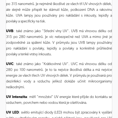
po 315 nanometrů. Je nejméně škodlivé ze všech tří UV vlnových délek,
ale stejně může přispět ke stárnutí kůže, poškození DNA a rakovinu
kůže. UVA lampy jsou používány pro nakládání s inkousty, lepidly a
povlaky a specificky na tisk.
UVB
: také známo jako "Střední vlny UV". UVB má vlnovou délku od
315 po 280 nanometrů. Je víc nebezpečné než UVA a mimo jiné je
zodpovědné za spálení kůže. V průmyslu jsou UVB lampy používány
pro nakládání s povlaky, lepidly a povlaky a konkrétně průhledné
povlaky a tenké vrstvy inkoustu.
UVC
: také známo jako "Krátkovlnné UV". UVC má vlnovou délku od
280 po 100 nanometrů. Je to ta nejvíce škodlivá délka a má nejvíce
energie ze všech třech UV vlnových délek. V průmyslu je používaná pro
dezinfekci vody a vzduchu jelikož dokáže učinit mikroorganismy
neškodnými.
UV
Intenzit
a
: měří "množství" UV energie které příjde do kontaktu se
vzduchem, povrchem nebo vodou která je ošetřována.
UV LED
: světlo emitující diody (LED) mohou být zpracovány k vysílání