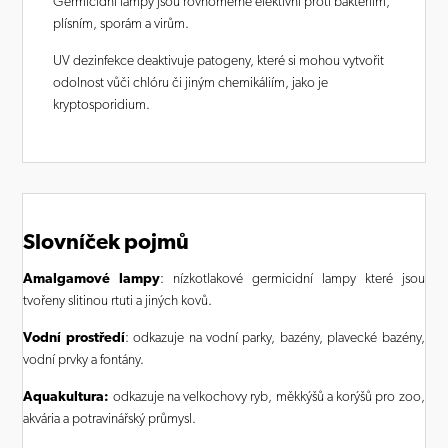
Germicidní lampy jsou rovnoměrně efektivní proti bakteriím,
plísním, sporám a virům.
UV dezinfekce deaktivuje patogeny, které si mohou vytvořit
odolnost vůči chlóru či jiným chemikáliím, jako je
kryptosporidium.
Slovníček pojmů
Amalgamové lampy
: nízkotlakové germicidní lampy které jsou
tvořeny slitinou rtuti a jiných kovů.
Vodní prostředí
: odkazuje na vodní parky, bazény, plavecké bazény,
vodní prvky a fontány.
Aquakultura:
odkazuje na velkochovy ryb, měkkýšů a korýšů pro zoo,
akvária a potravinářský průmysl.