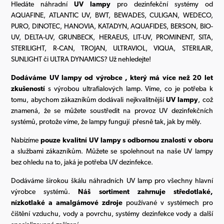
Hledáte náhradní
UV lampy
pro dezinfekční systémy od
AQUAFINE, ATLANTIC UV, BWT, BEWADES, CULIGAN, WEDECO,
PURO, DINOTEC, HANOVIA, KATADYN, AQUAFIDES, BERSON, BIO-
UV, DELTA-UV, GRUNBECK, HERAEUS, LIT-UV, PROMINENT, SITA,
STERILIGHT, R-CAN, TROJAN, ULTRAVIOL, VIQUA, STERILAIR,
SUNLIGHT či ULTRA DYNAMICS? Už nehledejte!
Dodáváme UV lampy od výrobce , který má více než 20 let
zkušeností
s výrobou ultrafialových lamp. Víme, co je potřeba k
tomu, abychom zákazníkům dodávali nejkvalitnější
UV lampy
, což
znamená, že se můžete soustředit na provoz UV dezinfekčních
systémů, protože víme, že lampy fungují přesně tak, jak by měly.
Nabízíme
pouze kvalitní UV lampy
s odbornou znalostí v oboru
a službami zákazníkům. Můžete se spolehnout na naše UV lampy
bez ohledu na to, jaká je potřeba UV dezinfekce.
Dodáváme širokou škálu náhradních UV lamp pro všechny hlavní
výrobce systémů.
Náš sortiment zahrnuje středotlaké,
nízkotlaké a amalgámové zdroje
používané v systémech pro
čištění vzduchu, vody a povrchu, systémy dezinfekce vody a další