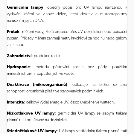
Germicidní lampy
: obecný popis pro UV lampu navrženou k
vydávání záření ve vlnové délce, která deaktivuje mikroorganismy
narušením jejich DNA.
Průtok
: měření vody, která proteče přes UV dezinfekci nebo oxidační
systém. Příklady měření zahrnují metry krychlové za hodinu nebo galony
za minutu.
Zahradnictví
: produkce rostlin.
Hydroponie
: metoda pěstování rostlin bez půdy, použitím
minerálních živin rozpuštěných ve vodě.
Deaktivace
(mikroorganismů)
: odkazuje na blížící se akci
schopnosti organismů přežit ve stanovených podmínkách.
Intenzita
: celkový výdej energie UV, často uváděné ve wattech.
Nízkotlakové UV lampy
: germicidní UV lampy se slabým tlakem
plynné rtuti používané na dezinfekci.
Střednětlakové UV lampy
: UV lampy se středním tlakem plynné rtuti