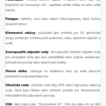
bezpečné pro konzumaci lidí - například zahřátí mléka na velmi velké
teploty.
Patogen
: bakterie, virus nebo ostatní mikroorganismy, které mohou
způsobit nemoc.
Křemenové rukávy
: používané jako schránka pro UV germicidní
lampy, poskytující ochranu proti poškození, úniku, teplotním výkyvům a
vodě.
Znovupoužití odpadní vody
: Znovupoužití ošetřené odpadní vody
pro prospěšné účely jako jsou zemědělské nebo krajinné zavlažování,
průmyslové procesy nebo splachování toalety.
Vlnová délka
: odkazuje na vzdálenost mezi po sobě jdoucími
příslušnými body stejné fáze vlny.
Ultračistá voda
: ultračistá voda (taky UPW nebo high-purity water) je
voda, která byla čištěna velmi přísnými pravidly pro farmaceutické,
mikroelektrické a laboratorní procesy.
UVA
: také známo jako "Dlouhovlnné UV". UVA má délku vln od 400