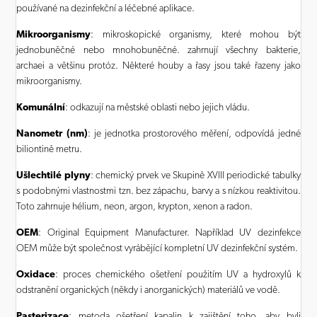
používané na dezinfekční a léčebné aplikace.
Mikroorganismy
: mikroskopické organismy, které mohou být
jednobuněčné nebo mnohobuněčné. zahrnují všechny bakterie,
archaei a většinu protóz. Některé houby a řasy jsou také řazeny jako
mikroorganismy.
Komunální
: odkazují na městské oblasti nebo jejich vládu.
Nanometr (nm)
: je jednotka prostorového měření, odpovídá jedné
biliontině metru.
Ušlechtilé plyny
: chemický prvek ve Skupině XVIII periodické tabulky
s podobnými vlastnostmi tzn. bez zápachu, barvy a s nízkou reaktivitou.
Toto zahrnuje hélium, neon, argon, krypton, xenon a radon.
OEM
: Original Equipment Manufacturer. Například UV dezinfekce
OEM může být společnost vyrábějící kompletní UV dezinfekční systém.
Oxidace
: proces chemického ošetření použitím UV a hydroxylů k
odstranění organických (někdy i anorganických) materiálů ve vodě.
Pasterizace
: metoda ošetření kapalin k zajištění toho, aby byli