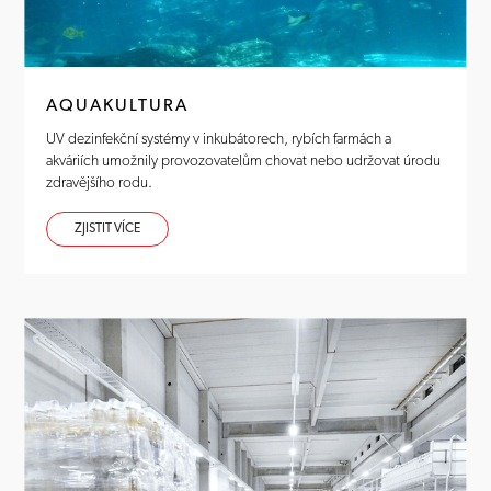
AQUAKULTURA
UV dezinfekční systémy v inkubátorech, rybích farmách a
akváriích umožnily provozovatelům chovat nebo udržovat úrodu
zdravějšího rodu.
ZJISTIT VÍCE