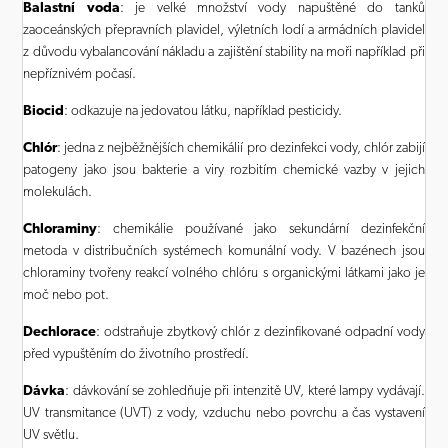
Balastní voda
: je velké množství vody napuštěné do tanků
zaoceánských přepravních plavidel, výletních lodí a armádních plavidel
z důvodu vybalancování nákladu a zajištění stability na moři například při
nepříznivém počasí.
Biocid
: odkazuje na jedovatou látku, například pesticidy.
Chlór
: jedna z nejběžnějších chemikálií pro dezinfekci vody, chlór zabijí
patogeny jako jsou bakterie a viry rozbitím chemické vazby v jejich
molekulách.
Chloraminy
: chemikálie používané jako sekundární dezinfekční
metoda v distribučních systémech komunální vody. V bazénech jsou
chloraminy tvořeny reakcí volného chlóru s organickými látkami jako je
moč nebo pot.
Dechlorace
: odstraňuje zbytkový chlór z dezinfikované odpadní vody
před vypuštěním do životního prostředí.
Dávka
: dávkování se zohledňuje při intenzitě UV, které lampy vydávají.
UV transmitance (UVT) z vody, vzduchu nebo povrchu a čas vystavení
UV světlu.