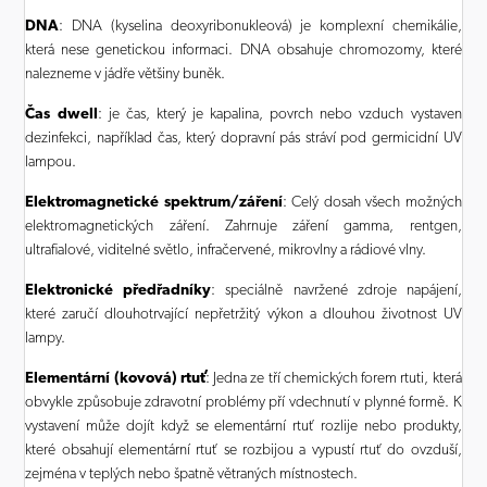
DNA
: DNA (kyselina deoxyribonukleová) je komplexní chemikálie,
která nese genetickou informaci. DNA obsahuje chromozomy, které
nalezneme v jádře většiny buněk.
Čas dwell
: je čas, který je kapalina, povrch nebo vzduch vystaven
dezinfekci, například čas, který dopravní pás stráví pod germicidní UV
lampou.
Elektromagnetické spektrum/záření
: Celý dosah všech možných
elektromagnetických záření. Zahrnuje záření gamma, rentgen,
ultrafialové, viditelné světlo, infračervené, mikrovlny a rádiové vlny.
Elektronické předřadníky
: speciálně navržené zdroje napájení,
které zaručí dlouhotrvající nepřetržitý výkon a dlouhou životnost UV
lampy.
Elementární (kovová) rtuť
: Jedna ze tří chemických forem rtuti, která
obvykle způsobuje zdravotní problémy pří vdechnutí v plynné formě. K
vystavení může dojít když se elementární rtuť rozlije nebo produkty,
které obsahují elementární rtuť se rozbijou a vypustí rtuť do ovzduší,
zejména v teplých nebo špatně větraných místnostech.