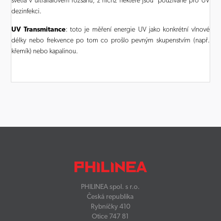
světla v ultrafialovém rozsahu, z nichž některé jsou používané pro UV
dezinfekci.
UV Transmitance
: toto je měření energie UV jako konkrétní vlnové
délky nebo frekvence po tom co prošlo pevným skupenstvím (např.
křemík) nebo kapalinou.
PHILINEA spol. s r.o.
Česká republika
Rybníčky 410
Otice 747 81