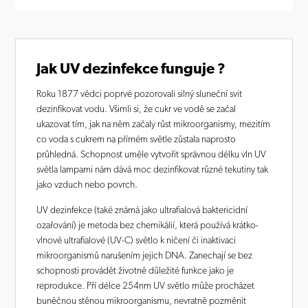
Jak UV dezinfekce funguje ?
Roku 1877 vědci poprvé pozorovali silný sluneční svit
dezinfikovat vodu. Všimli si, že cukr ve vodě se začal
ukazovat tím, jak na něm začaly růst mikroorganismy, mezitím
co voda s cukrem na přímém světle zůstala naprosto
průhledná. Schopnost uměle vytvořit správnou délku vln UV
světla lampami nám dává moc dezinfikovat různé tekutiny tak
jako vzduch nebo povrch.
UV dezinfekce (také známá jako ultrafialová baktericidní
ozařování) je metoda bez chemikálií, která používá krátko-
vlnové ultrafialové (UV-C) světlo k ničení či inaktivaci
mikroorganismů narušením jejich DNA. Zanechají se bez
schopnosti provádět životně důležité funkce jako je
reprodukce. Pří délce 254nm UV světlo může procházet
buněčnou stěnou mikroorganismu, nevratně pozměnit